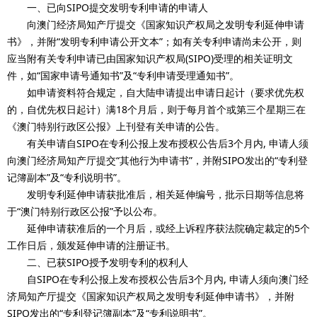
一、已向SIPO提交发明专利申请的申请人
向澳门经济局知产厅提交《国家知识产权局之发明专利延伸申请
书》，并附“发明专利申请公开文本”；如有关专利申请尚未公开，则
应当附有关专利申请已由国家知识产权局(SIPO)受理的相关证明文
件，如“国家申请号通知书”及“专利申请受理通知书”。
如申请资料符合规定，自大陆申请提出申请日起计（要求优先权
的，自优先权日起计）满18个月后，则于每月首个或第三个星期三在
《澳门特别行政区公报》上刊登有关申请的公告。
有关申请自SIPO在专利公报上发布授权公告后3个月内, 申请人须
向澳门经济局知产厅提交“其他行为申请书”，并附SIPO发出的“专利登
记簿副本”及“专利说明书”。
发明专利延伸申请获批准后，相关延伸编号，批示日期等信息将
于“澳门特别行政区公报”予以公布。
延伸申请获准后的一个月后，或经上诉程序获法院确定裁定的5个
工作日后，颁发延伸申请的注册证书。
二、已获SIPO授予发明专利的权利人
自SIPO在专利公报上发布授权公告后3个月内, 申请人须向澳门经
济局知产厅提交《国家知识产权局之发明专利延伸申请书》，并附
SIPO发出的“专利登记簿副本”及“专利说明书”。